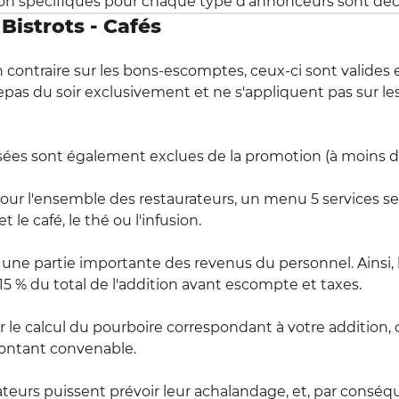
tion spécifiques pour chaque type d'annonceurs sont déc
Bistrots - Cafés
contraire sur les bons-escomptes, ceux-ci sont valides e
repas du soir exclusivement et ne s'appliquent pas sur les
isées sont également exclues de la promotion (à moins 
our l'ensemble des restaurateurs, un menu 5 services se d
et le café, le thé ou l'infusion.
une partie importante des revenus du personnel. Ainsi, lo
15 % du total de l'addition avant escompte et taxes.
iter le calcul du pourboire correspondant à votre addition
montant convenable.
ateurs puissent prévoir leur achalandage, et, par conséque