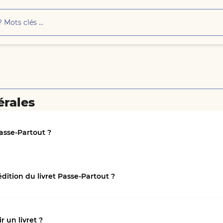
érales
Passe-Partout ?
dition du livret Passe-Partout ?
 un livret ?