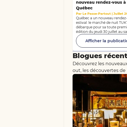
nouveau rendez-vous à
Québec
Par Le Passe-Partout | Juillet 
Québec a un nouveau rendez
estival: le marché de nuit TU
débarque pour sa toute prem
édition du jeudi 30 juillet au 
1er août. Au menu: cuisine de 
Afficher la publicat
artisans, spectacles et une b
dose de dépaysement, le tout
une ambiance de marché noc
Blogues récen
asiatique. Et bonne nouvelle, l
et la programmation sont
Découvrez les nouveaux 
complètement gratuites!
out, les découvertes de 