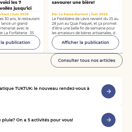
voici les 7
savourer une bière!
voilés jusqu'ici
rtout | Juin 2026
Par Le Passe-Partout | Juin 2026
es 30 ans, le restaurant
Le Festibière de Lévis revient du 25 au
a lancé un grand
28 juin au Quai Paquet, et ça promet
tenariat avec le
d’être une belle fin de semaine pour
 La Forfaiterie : 35
les amateurs de bières artisanales, de
plus de 30 000 $, remis
musique et de bonne bouffe. Mais, si
 la publication
Afficher la publication
ée exclusive au Musée
vous ne pouvez pas traverser le pont
on de Québec le 1er
pour assister à l’événement, on a une
Chaque mois, un tirage
solution! La Capitale-Nationale
eau finaliste garanti
regorge d’adresses qui font honneur
Consulter tous nos articles
 valeur minimale de 1
à la bière artisanale et aux produits
n lice pour le grand
d’ici. L’équipe du Passe-Partout vous
e pour deux à
propose ses coups de cœur pour
aleur de 12 000 $! Il
boire du pays sans quitter la ville. Et
mps de participer au
comme toujours : en faisant des
 le 30 septembre 2026
économies sur votre sortie!
atique TUKTUK: le nouveau rendez-vous à
pluie? On a 5 activités pour vous!