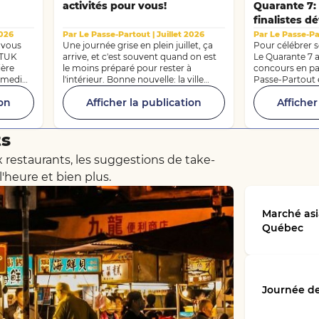
activités pour vous!
Quarante 7: 
finalistes dé
2026
Par Le Passe-Partout | Juillet 2026
Par Le Passe-Pa
-vous
Une journée grise en plein juillet, ça
Pour célébrer s
KTUK
arrive, et c'est souvent quand on est
Le Quarante 7 
ière
le moins préparé pour rester à
concours en par
samedi
l'intérieur. Bonne nouvelle: la ville
Passe-Partout et
rue,
regorge d'activités intérieures qui
prix totalisant 
ion
Afficher la publication
Afficher
onne
peuvent transformer une journée
lors d'une soir
 dans
pluvieuse en véritable aventure.
de la civilisati
turne
L'équipe du Passe-Partout vous a
octobre 2026. 
ts
'entrée
sélectionné cinq expériences à vivre
désigne un nouv
en temps de pluie, ou n'importe quel
d'un prix d'une
restaurants, les suggestions de take-
autre jour où vous avez envie de sortir
000 $, et tous e
de l'ordinaire. Et, comme toujours, en
prix : un voyag
l'heure et bien plus.
faisant des économies !
Bordeaux d'une v
est toujours te
concours avant
Marché asi
!
Québec
Journée de 