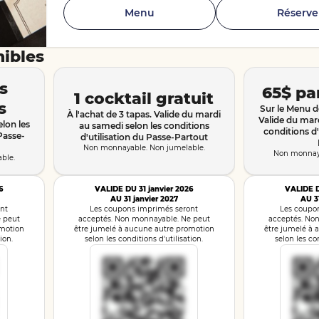
Menu
Réserve
nibles
s
65$ pa
1 cocktail gratuit
s
Sur le Menu d
À l'achat de 3 tapas. Valide du mardi
Valide du mar
lon les
au samedi selon les conditions
conditions d'
Passe-
d'utilisation du Passe-Partout
Non monnayable. Non jumelable.
Non monnaya
ble.
6
VALIDE DU 31 janvier 2026
VALIDE D
AU 31 janvier 2027
AU 3
nt
Les coupons imprimés seront
Les coupo
 peut
acceptés. Non monnayable. Ne peut
acceptés. No
omotion
être jumelé à aucune autre promotion
être jumelé à 
ion.
selon les conditions d'utilisation.
selon les con